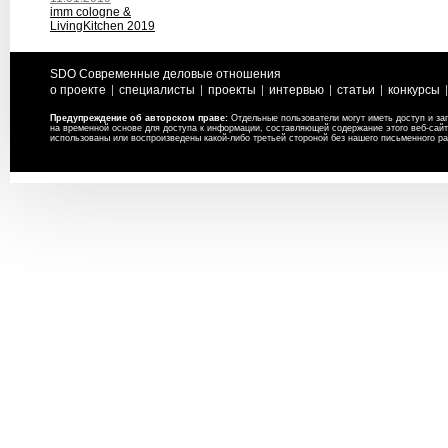
imm cologne &
LivingKitchen 2019
SDO Современные деловые отношения
о проекте
специалисты
проекты
интервью
статьи
конкурсы
Предупреждение об авторском праве:
Отдельные пользователи могут иметь доступ и за
на временной основе для доступа к информации, составляющей содержание этого веб-сайт
использованы или воспроизведены какой-либо третьей стороной без нашего письменного р